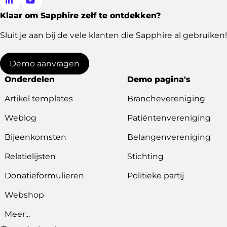
Klaar om Sapphire zelf te ontdekken?
Ga
Ga
naar
naar
Sluit je aan bij de vele klanten die Sapphire al gebruiken!
LinkedIn
YouTube
Demo aanvragen
Onderdelen
Demo pagina's
Artikel templates
Branchevereniging
Weblog
Patiëntenvereniging
Bijeenkomsten
Belangenvereniging
Relatielijsten
Stichting
Donatieformulieren
Politieke partij
Webshop
Meer...