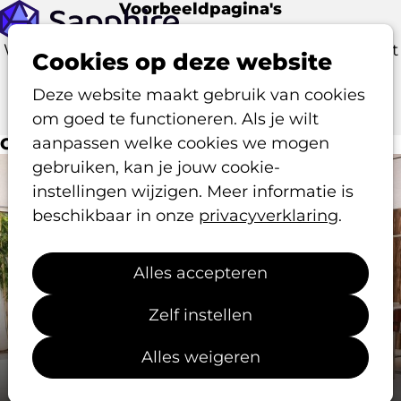
Voorbeeldpagina's
Op
Wat is er allemaal mogelijk met Sapphire? Naast
me
Cookies op deze website
ons
portfolio
vind je hier ook enkele door
Deze website maakt gebruik van cookies
Procurios ontworpen voorbeelden, op basis van
om goed te functioneren. Als je wilt
fictieve organisaties.
aanpassen welke cookies we mogen
Overzicht
gebruiken, kan je jouw cookie-
instellingen wijzigen. Meer informatie is
beschikbaar in onze
privacyverklaring
.
Alles accepteren
Zelf instellen
Branchevereniging voor Architecten
Professioneel en zakelijk, maar tóch
Alles weigeren
creatief