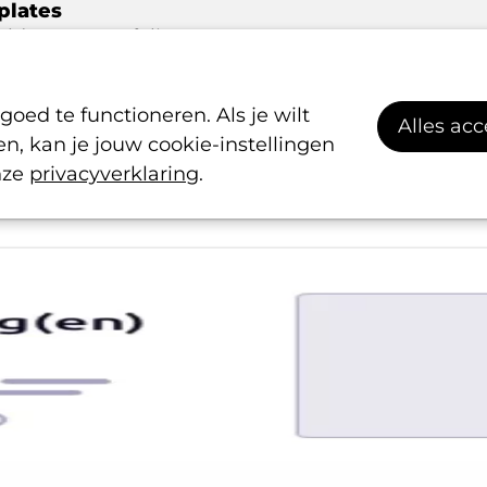
plates
elden
Portfolio
 van Sapphire. Hiermee bouw je je pagina's
p. We bieden een uitgebreid aanbod aan
ed te functioneren. Als je wilt
out opties. Dit geeft je veel mogelijkheden
Alles ac
, kan je jouw cookie-instellingen
ieronder voorbeelden van alle beschikbare
nze
privacyverklaring
.
lates.