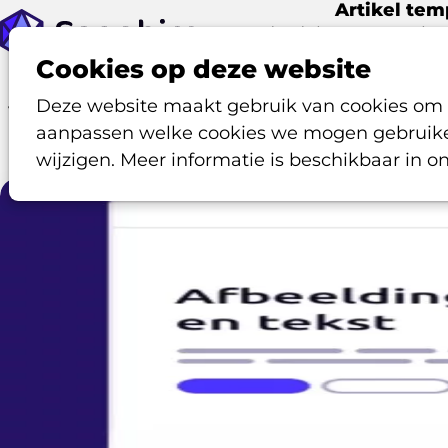
Artikel tem
Onderdelen
Voorbe
Artikel templates zijn een essentieel onderdeel
Cookies op deze website
op een flexibele en professionele manier o
Deze website maakt gebruik van cookies om go
verschillende artikeltypes, elk met meerdere lay-
aanpassen welke cookies we mogen gebruiken
om je website naar wens in te richten. Bekijk h
wijzigen. Meer informatie is beschikbaar in o
artikel temp