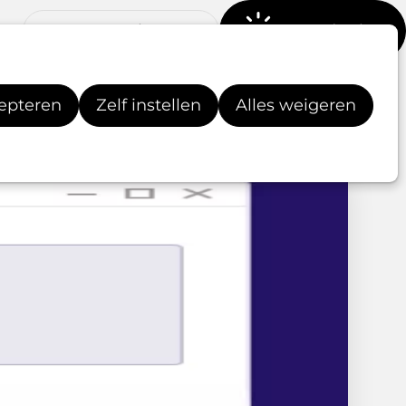
Over Procurios CMS
Aan de slag!
cepteren
Zelf instellen
Alles weigeren