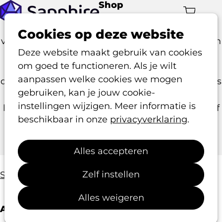
Shop
Op
Aantal a
Merchandise, publicaties of andere producten
me
Cookies op deze website
verkopen via jouw website? Met de webshop van
Deze website maakt gebruik van cookies
Procurios regel je dat eenvoudig binnen het
om goed te functioneren. Als je wilt
Sapphire template. Alle bestellingen komen
aanpassen welke cookies we mogen
direct in het CRM terecht, zodat je klantgegevens
gebruiken, kan je jouw cookie-
automatisch up-to-date blijven en je speciale
instellingen wijzigen. Meer informatie is
kortingen kunt bieden aan bijvoorbeeld leden of
beschikbaar in onze
privacyverklaring
.
donateurs. Dankzij integraties met
betaalproviders zoals Rabo Smart Pay en Mollie
kunnen klanten snel en veilig afrekenen.
Alles accepteren
Zelf instellen
Shop
Alle producten
Alles weigeren
Alle producten